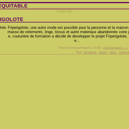
EQUITABLE
25 juillet 2011
RIGOLOTE
Friperigolote, une autre mode est possible pour la personne et la maison
masse de vetements, linge, tissus et autre materiaux abandonnés voire j
e, couturière de formation a décidé de developper le projet Friperigolote
e...
Posté par beauethique à 14:54 -
Commentaires [
…
]
Tags:
recyclage
,
récup'
,
déco
,
mode é