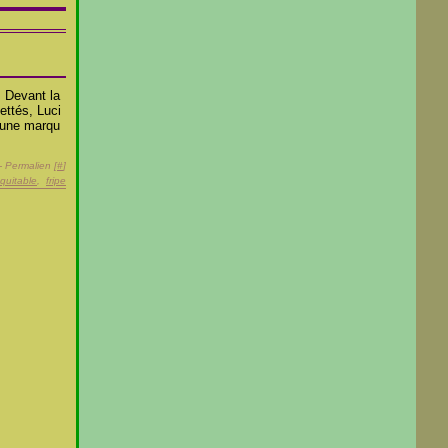
. Devant la
ettés, Luci
, une marqu
- Permalien [
#
]
quitable
,
fripe