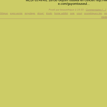
MEDI 03 AVRIL 18H30 Guyom touseul en concert http://
e.com/guyomtouseul...
Posté par beauethique à 19:33 -
Commentaires [
…
]
éthique
,
expo-vente
,
recyclage
,
récup'
,
écolo
,
home addict
,
soie
,
usuri
,
cosmétiques bio
,
mo
mode