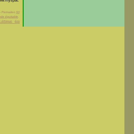
www.myspac
- Permalien [
#
]
de équitable
,
 éthique
,
éco