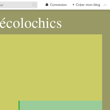
Connexion
+
Créer mon blog
 écolochics