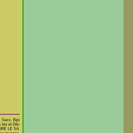
: Sacs, Bijo
 bio et Déc
TURE LE SA