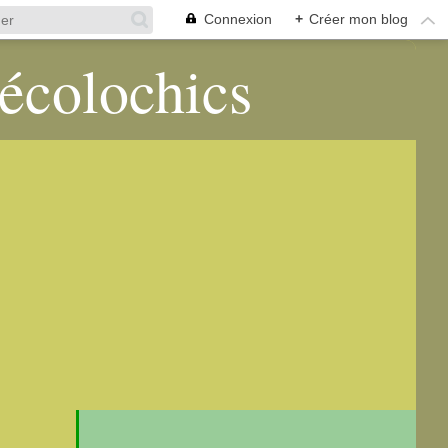
Connexion
+
Créer mon blog
 écolochics