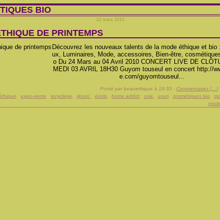
TIQUES BIO
22 mars 2010
ÉTHIQUE DE PRINTEMPS
Découvrez les nouveaux talents de la mode éthique et bio 
ux, Luminaires, Mode, accessoires, Bien-être, cosmétiques
o Du 24 Mars au 04 Avril 2010 CONCERT LIVE DE CLÔ
MEDI 03 AVRIL 18H30 Guyom touseul en concert http://
e.com/guyomtouseul...
Posté par beauethique à 19:33 -
Commentaires [
…
]
éthique
,
expo-vente
,
recyclage
,
récup'
,
écolo
,
home addict
,
soie
,
usuri
,
cosmétiques bio
,
mo
mode