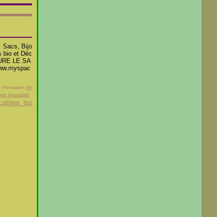
: Sacs, Bijo
 bio et Déc
TURE LE SA
www.myspac
- Permalien [
#
]
de équitable
,
 éthique
,
éco