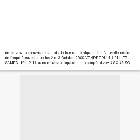
découvrez les nouveaux talents de la mode éthique et bio Nouvelle édition
de l'expo Beau éthique les 2 et 3 Octobre 2009 VENDREDI 14H-21H ET
SAMEDI 10H-21H au café culturel équitable, La coopérativeAU SOUS SOL
DANS LA CAVE VOUTÉE 7, rue Lagille 75018...