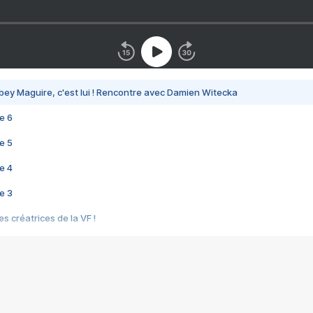
bey Maguire, c'est lui ! Rencontre avec Damien Witecka
e 6
e 5
e 4
e 3
s créatrices de la VF !
e 2
e 1
e Mektoub My Love arrive enfin ! Rencontre avec Shaïn Boumedine et Sal