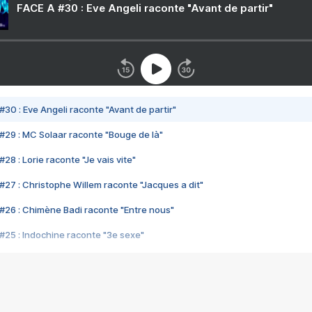
FACE A #30 : Eve Angeli raconte "Avant de partir"
#30 : Eve Angeli raconte "Avant de partir"
#29 : MC Solaar raconte "Bouge de là"
28 : Lorie raconte "Je vais vite"
#27 : Christophe Willem raconte "Jacques a dit"
#26 : Chimène Badi raconte "Entre nous"
#25 : Indochine raconte "3e sexe"
#24 : Zaho raconte "C'est chelou"
#23 : Patrick Bruel raconte "Au café des délices"
#22 : Kyo raconte "Le chemin"