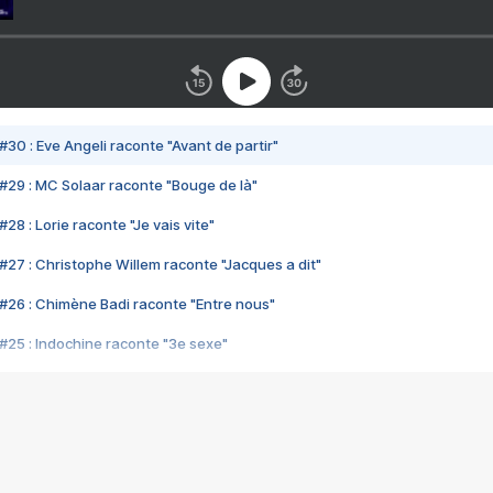
#30 : Eve Angeli raconte "Avant de partir"
#29 : MC Solaar raconte "Bouge de là"
28 : Lorie raconte "Je vais vite"
#27 : Christophe Willem raconte "Jacques a dit"
#26 : Chimène Badi raconte "Entre nous"
#25 : Indochine raconte "3e sexe"
#24 : Zaho raconte "C'est chelou"
#23 : Patrick Bruel raconte "Au café des délices"
#22 : Kyo raconte "Le chemin"