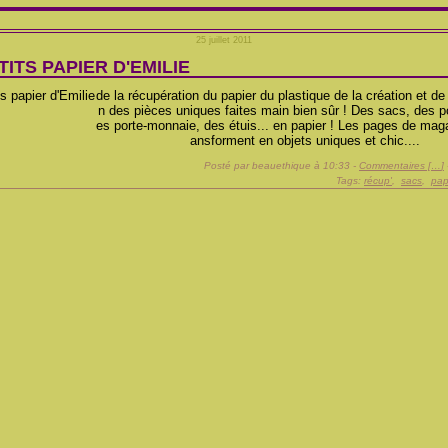
25 juillet 2011
TITS PAPIER D'EMILIE
de la récupération du papier du plastique de la création et de 
n des pièces uniques faites main bien sûr ! Des sacs, des p
es porte-monnaie, des étuis... en papier ! Les pages de mag
ansforment en objets uniques et chic....
Posté par beauethique à 10:33 -
Commentaires [
…
]
Tags:
récup'
,
sacs
,
pap