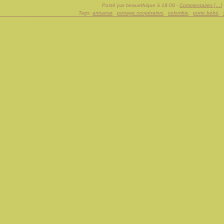
Posté par beauethique à 18:08 -
Commentaires [
…
]
Tags:
artisanat
,
portage coopérative
,
colombie
,
porte bébé
,