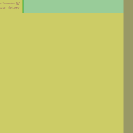
- Permalien [
#
]
sacs
,
écharpe