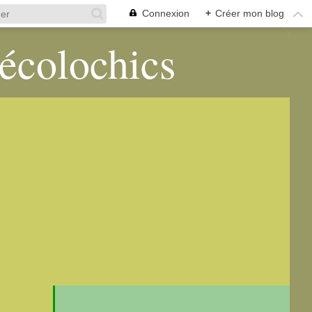
Connexion
+
Créer mon blog
 écolochics