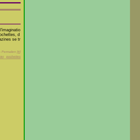
l'imaginatio
ochettes, d
azines se tr
- Permalien [
#
]
ier
,
pochettes