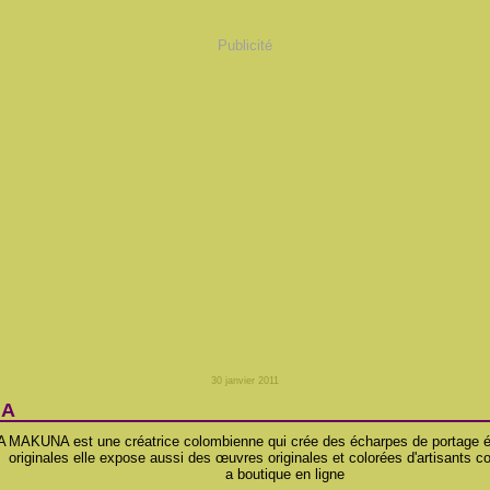
Publicité
30 janvier 2011
NA
MAKUNA est une créatrice colombienne qui crée des écharpes de portage é
originales elle expose aussi des œuvres originales et colorées d'artisants 
a boutique en ligne