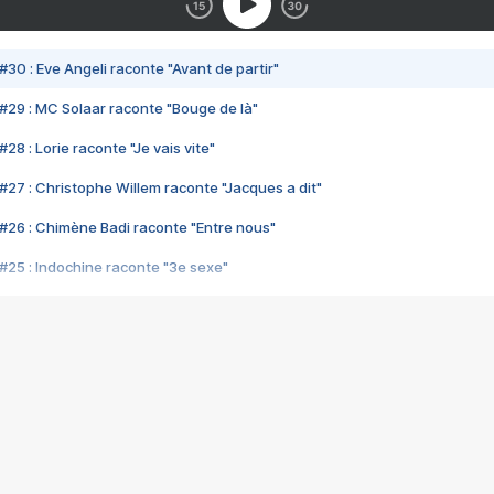
#30 : Eve Angeli raconte "Avant de partir"
#29 : MC Solaar raconte "Bouge de là"
28 : Lorie raconte "Je vais vite"
#27 : Christophe Willem raconte "Jacques a dit"
#26 : Chimène Badi raconte "Entre nous"
#25 : Indochine raconte "3e sexe"
#24 : Zaho raconte "C'est chelou"
#23 : Patrick Bruel raconte "Au café des délices"
#22 : Kyo raconte "Le chemin"
#21 : Nolwenn Leroy raconte "Cassé"
#20 : Patrick Hernandez raconte "Born to be alive"