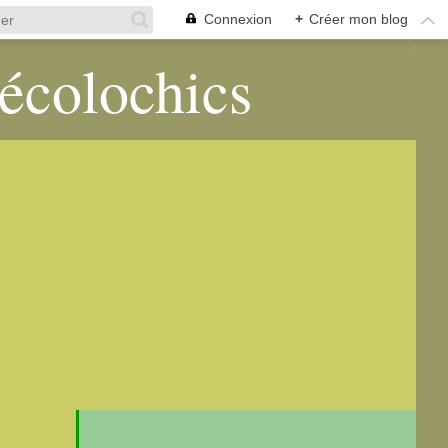
Connexion
+
Créer mon blog
 écolochics