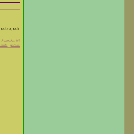
 sobre, soli
- Permalien [
#
]
 table
,
poterie