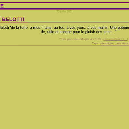
IE
25 juillet 2011
 BELOTTI
"de la terre, à mes mains, au feu, à vos yeux, à vos mains. Une poterie
de, utile et conçue pour le plaisir des sens..."
Posté par beauethique à 20:18 -
Commentaires [
…
]
Tags:
céramique
,
arts de la