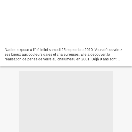
Nadine expose à l'été infini samedi 25 septembre 2010. Vous découvrirez
ses bijoux aux couleurs gaies et chaleureuses. Elle a découvert la
réalisation de perles de verre au chalumeau en 2001. Déjà 9 ans sont
passés ! Tout peut l'inspirer : la nature ou...