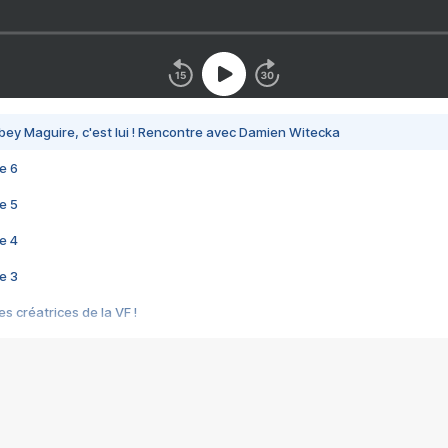
bey Maguire, c'est lui ! Rencontre avec Damien Witecka
e 6
e 5
e 4
e 3
s créatrices de la VF !
e 2
e 1
e Mektoub My Love arrive enfin ! Rencontre avec Shaïn Boumedine et Sal