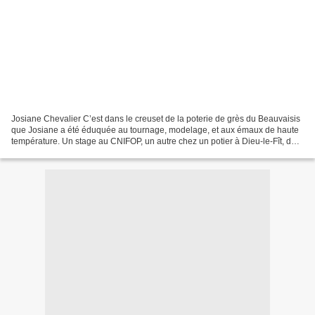
Josiane Chevalier C’est dans le creuset de la poterie de grès du Beauvaisis
que Josiane a été éduquée au tournage, modelage, et aux émaux de haute
température. Un stage au CNIFOP, un autre chez un potier à Dieu-le-Fît, des
rencontres à Bandol… ont alimenté...