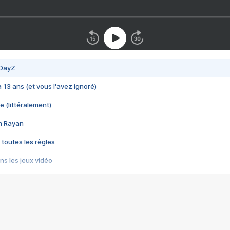
 DayZ
 a 13 ans (et vous l'avez ignoré)
e (littéralement)
im Rayan
 toutes les règles
s les jeux vidéo
us choquant de Rockstar ? - Le scandale BULLY
e plus moche de Steam
du RÊVE tourne au CAUCHEMAR