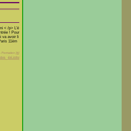
ni < /p> L'é
ntrée ! Pour
 va avoir li
 Paris 11èm
- Permalien [
#
]
mbre
,
été infini