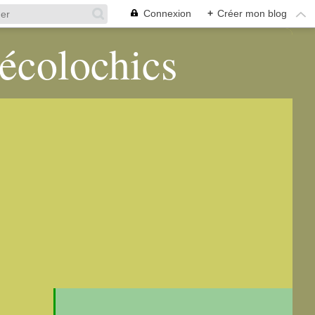
Connexion
+
Créer mon blog
 écolochics