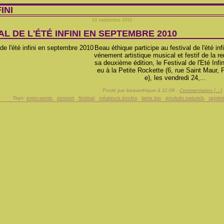
INI
14 septembre 2010
AL DE L'ÉTÉ INFINI EN SEPTEMBRE 2010
Beau éthique participe au festival de l'été infi
vénement artistique musical et festif de la re
sa deuxième édition, le Festival de l'Eté Infini
eu à la Petite Rockette (6, rue Saint Maur,
e), les vendredi 24,...
Posté par beauethique à 11:06 -
Commentaires [
…
]
Tags:
expo-vente
,
concert
,
festival
,
créateurs écolos
,
laine bio
,
produits naturels
,
septe