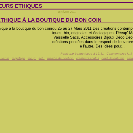
EURS ETHIQUES
16 février 2011
THIQUE À LA BOUTIQUE DU BON COIN
du 25 au 27 Mars 2011 Des créations contempo
iques, bio, originales et écologiques. Récup’ 
Vaisselle Sacs, Accessoires Bijoux Déco Déc
créations pensées dans le respect de l'environ
e l'autre. Des idées pour...
Posté par beauethique à 15:31 -
Commentaires [
…
]
-vente
,
recyclage
,
récup'
,
actu
,
marché de noël bio
,
créateurs écolos
,
produits naturels
,
créa