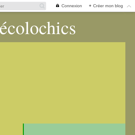
Connexion
+
Créer mon blog
 écolochics