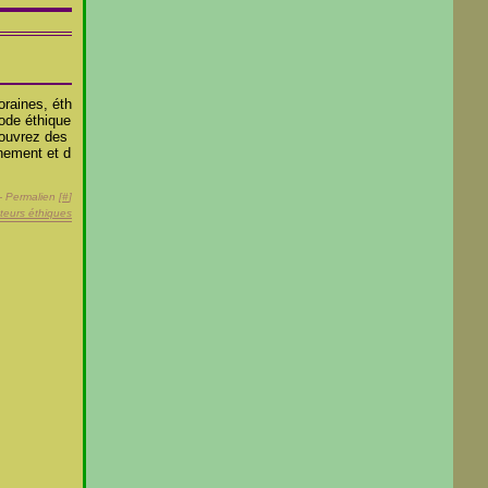
raines, éth
Mode éthique
ouvrez des
nement et d
- Permalien [
#
]
teurs éthiques