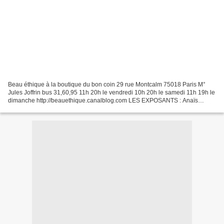
Beau éthique à la boutique du bon coin 29 rue Montcalm 75018 Paris M°
Jules Joffrin bus 31,60,95 11h 20h le vendredi 10h 20h le samedi 11h 19h le
dimanche http://beauethique.canalblog.com LES EXPOSANTS : Anaïs
Liberté // accessoires en laine Declick //...