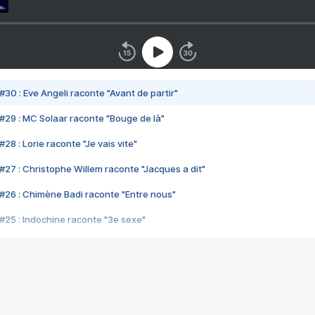
#30 : Eve Angeli raconte "Avant de partir"
#29 : MC Solaar raconte "Bouge de là"
28 : Lorie raconte "Je vais vite"
#27 : Christophe Willem raconte "Jacques a dit"
#26 : Chimène Badi raconte "Entre nous"
#25 : Indochine raconte "3e sexe"
#24 : Zaho raconte "C'est chelou"
#23 : Patrick Bruel raconte "Au café des délices"
#22 : Kyo raconte "Le chemin"