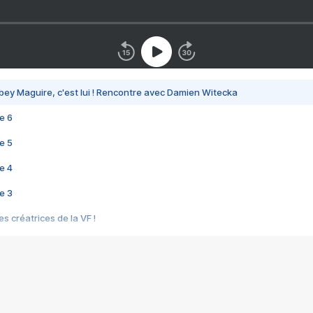
bey Maguire, c'est lui ! Rencontre avec Damien Witecka
e 6
e 5
e 4
e 3
s créatrices de la VF !
e 2
e 1
e Mektoub My Love arrive enfin ! Rencontre avec Shaïn Boumedine et Sal