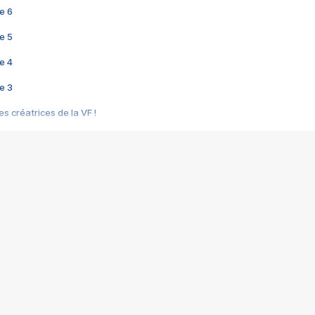
e 6
e 5
e 4
e 3
s créatrices de la VF !
e 2
e 1
e Mektoub My Love arrive enfin ! Rencontre avec Shaïn Boumedine et Sal
i : après Toni en famille
elle réalise le bouleversant Dites lui que je l'aime
ais ! Rencontre autour de Vie privée de Rebecca Zlotowski
 de Marguerite, Grave... Rencontre avec Ella Rumpf