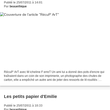
Publié le 25/07/2011 à 14:01
Par
beauethique
RécuP' ArT avec M icheline F erreT Un ami lui a donné des pots d'encre qui
traînaient dans un coin de son imprimerie, un photographe des chutes de
carton, elle a empêché un autre ami de jeter des ressorts de lit rouillés :
"non, donne-les moi !" Elle...
Les petits papier d'Emilie
Publié le 25/07/2011 à 10:33
Par
beauethique