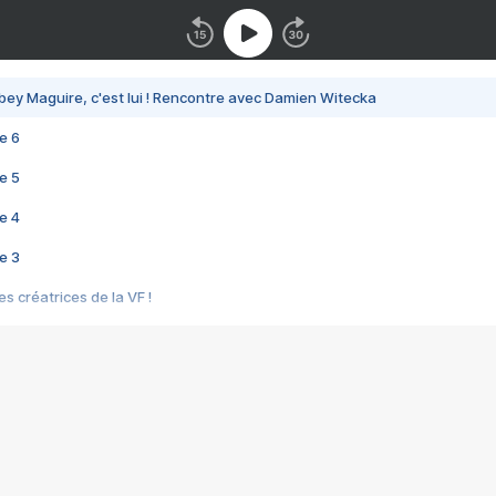
bey Maguire, c'est lui ! Rencontre avec Damien Witecka
e 6
e 5
e 4
e 3
s créatrices de la VF !
e 2
e 1
e Mektoub My Love arrive enfin ! Rencontre avec Shaïn Boumedine et Sal
i : après Toni en famille