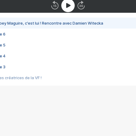
bey Maguire, c'est lui ! Rencontre avec Damien Witecka
e 6
e 5
e 4
e 3
s créatrices de la VF !
e 2
e 1
e Mektoub My Love arrive enfin ! Rencontre avec Shaïn Boumedine et Sal
i : après Toni en famille
elle réalise le bouleversant Dites lui que je l'aime