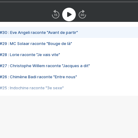
#30 : Eve Angeli raconte "Avant de partir"
#29 : MC Solaar raconte "Bouge de là"
28 : Lorie raconte "Je vais vite"
#27 : Christophe Willem raconte "Jacques a dit"
#26 : Chimène Badi raconte "Entre nous"
#25 : Indochine raconte "3e sexe"
#24 : Zaho raconte "C'est chelou"
#23 : Patrick Bruel raconte "Au café des délices"
#22 : Kyo raconte "Le chemin"
#21 : Nolwenn Leroy raconte "Cassé"