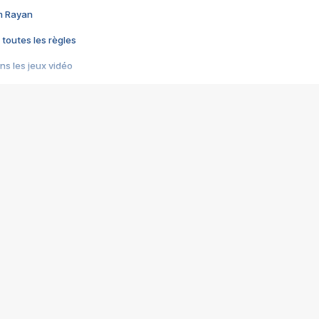
im Rayan
 toutes les règles
s les jeux vidéo
us choquant de Rockstar ? - Le scandale BULLY
e plus moche de Steam
du RÊVE tourne au CAUCHEMAR
pendant 8 heures
it… à tort
umiliés par un jeu vidéo
ire - Final Fantasy 8
ti un empire - Age of Empires
story DOFUS