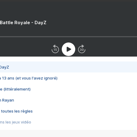
 Battle Royale - DayZ
 DayZ
 a 13 ans (et vous l'avez ignoré)
e (littéralement)
im Rayan
 toutes les règles
s les jeux vidéo
us choquant de Rockstar ? - Le scandale BULLY