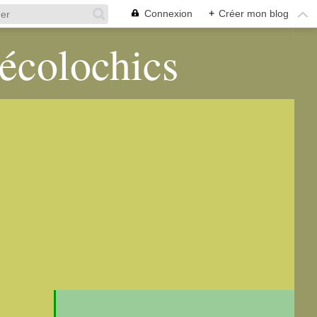
Connexion
+
Créer mon blog
 écolochics