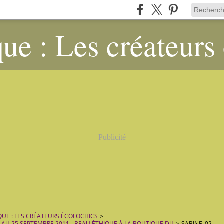
ue : Les créateurs
Publicité
QUE : LES CRÉATEURS ÉCOLOCHICS
>
 AU 25 SEPTEMBRE 2011 - BEAU ÉTHIQUE À LA BOUTIQUE DU
>
SABINE_02