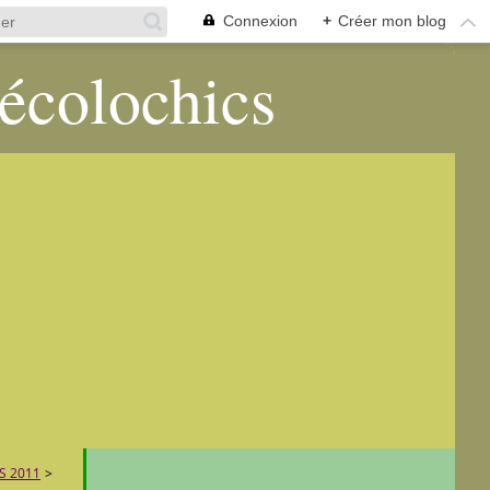
Connexion
+
Créer mon blog
 écolochics
S 2011
>